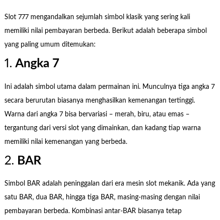
Slot 777 mengandalkan sejumlah simbol klasik yang sering kali
memiliki nilai pembayaran berbeda. Berikut adalah beberapa simbol
yang paling umum ditemukan:
1.
Angka 7
Ini adalah simbol utama dalam permainan ini. Munculnya tiga angka 7
secara berurutan biasanya menghasilkan kemenangan tertinggi.
Warna dari angka 7 bisa bervariasi – merah, biru, atau emas –
tergantung dari versi slot yang dimainkan, dan kadang tiap warna
memiliki nilai kemenangan yang berbeda.
2.
BAR
Simbol BAR adalah peninggalan dari era mesin slot mekanik. Ada yang
satu BAR, dua BAR, hingga tiga BAR, masing-masing dengan nilai
pembayaran berbeda. Kombinasi antar-BAR biasanya tetap