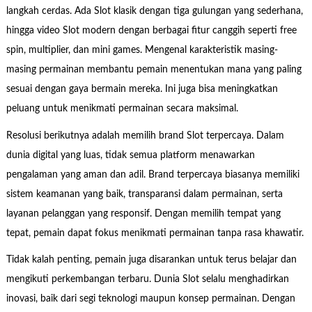
langkah cerdas. Ada Slot klasik dengan tiga gulungan yang sederhana,
hingga video Slot modern dengan berbagai fitur canggih seperti free
spin, multiplier, dan mini games. Mengenal karakteristik masing-
masing permainan membantu pemain menentukan mana yang paling
sesuai dengan gaya bermain mereka. Ini juga bisa meningkatkan
peluang untuk menikmati permainan secara maksimal.
Resolusi berikutnya adalah memilih brand Slot terpercaya. Dalam
dunia digital yang luas, tidak semua platform menawarkan
pengalaman yang aman dan adil. Brand terpercaya biasanya memiliki
sistem keamanan yang baik, transparansi dalam permainan, serta
layanan pelanggan yang responsif. Dengan memilih tempat yang
tepat, pemain dapat fokus menikmati permainan tanpa rasa khawatir.
Tidak kalah penting, pemain juga disarankan untuk terus belajar dan
mengikuti perkembangan terbaru. Dunia Slot selalu menghadirkan
inovasi, baik dari segi teknologi maupun konsep permainan. Dengan