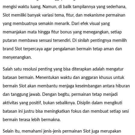
mengisi waktu luang. Namun, di balik tampilannya yang sederhana,
Slot memiliki banyak variasi tema, fitur, dan mekanisme permainan
yang membuatnya semakin menarik. Dari efek visual yang
memanjakan mata hingga fitur bonus yang menegangkan, setiap
putaran membawa sensasi tersendiri. Di sinilah pentingnya memilih
brand Slot terpercaya agar pengalaman bermain tetap aman dan
menyenangkan.
Salah satu resolusi penting yang bisa diterapkan adalah mengatur
batasan bermain. Menentukan waktu dan anggaran khusus untuk
bermain Slot akan membantu menjaga keseimbangan antara hiburan
dan tanggung jawab. Dengan begitu, permainan tetap menjadi
aktivitas yang positif, bukan sebaliknya. Disiplin dalam mengikuti
batasan ini justru bisa meningkatkan fokus dan membuat setiap sesi
bermain terasa lebih bermakna.
Selain itu, memahami jenis-jenis permainan Slot juga merupakan