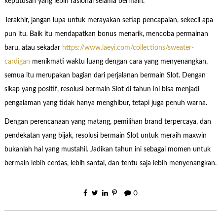
keputusan yang lebih rasional selama bermain.
Terakhir, jangan lupa untuk merayakan setiap pencapaian, sekecil apa
pun itu. Baik itu mendapatkan bonus menarik, mencoba permainan
baru, atau sekadar
https://www.laeyi.com/collections/sweater-
cardigan
menikmati waktu luang dengan cara yang menyenangkan,
semua itu merupakan bagian dari perjalanan bermain Slot. Dengan
sikap yang positif, resolusi bermain Slot di tahun ini bisa menjadi
pengalaman yang tidak hanya menghibur, tetapi juga penuh warna.
Dengan perencanaan yang matang, pemilihan brand terpercaya, dan
pendekatan yang bijak, resolusi bermain Slot untuk meraih maxwin
bukanlah hal yang mustahil. Jadikan tahun ini sebagai momen untuk
bermain lebih cerdas, lebih santai, dan tentu saja lebih menyenangkan.
0