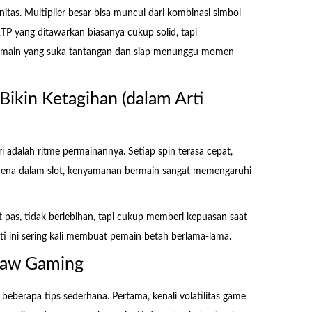
unitas. Multiplier besar bisa muncul dari kombinasi simbol
RTP yang ditawarkan biasanya cukup solid, tapi
 pemain yang suka tantangan dan siap menunggu momen
ikin Ketagihan (dalam Arti
 adalah ritme permainannya. Setiap spin terasa cepat,
, karena dalam slot, kenyamanan bermain sangat memengaruhi
 pas, tidak berlebihan, tapi cukup memberi kepuasan saat
rti ini sering kali membuat pemain betah berlama-lama.
saw Gaming
eberapa tips sederhana. Pertama, kenali volatilitas game