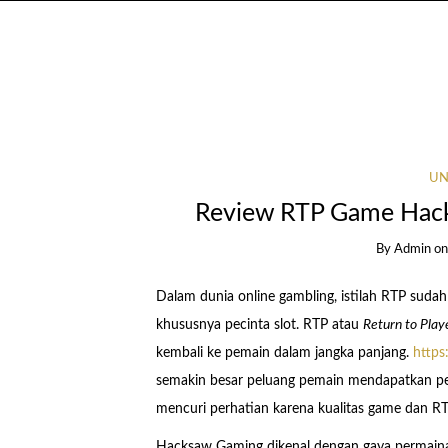
UN
Review RTP Game Hacks
By
Admin
o
Dalam dunia online gambling, istilah RTP sudah
khususnya pecinta slot. RTP atau
Return to Play
kembali ke pemain dalam jangka panjang.
https
semakin besar peluang pemain mendapatkan peng
mencuri perhatian karena kualitas game dan 
Hacksaw Gaming dikenal dengan gaya permainan 