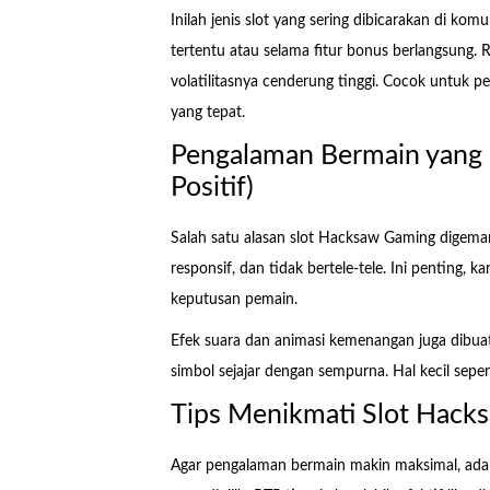
Inilah jenis slot yang sering dibicarakan di kom
tertentu atau selama fitur bonus berlangsung. 
volatilitasnya cenderung tinggi. Cocok untuk
yang tepat.
Pengalaman Bermain yang B
Positif)
Salah satu alasan slot Hacksaw Gaming digemari
responsif, dan tidak bertele-tele. Ini penting
keputusan pemain.
Efek suara dan animasi kemenangan juga dibuat
simbol sejajar dengan sempurna. Hal kecil sepe
Tips Menikmati Slot Hack
Agar pengalaman bermain makin maksimal, ada b