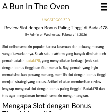
A Bun In The Oven
UNCATEGORIZED
Review Slot dengan Bonus Paling Tinggi di Badak178
By
Admin
on
Wednesday, February 11, 2026
Slot online semakin populer karena keseruan dan peluang menang
yang ditawarkannya. Salah satu platform yang banyak diminati oleh
pemain adalah
badak178
, yang menyediakan berbagai jenis slot
dengan bonus tinggi dan fitur menarik. Bagi pemain yang ingin
memaksimalkan peluang menang, memilih slot dengan bonus tinggi
menjadi strategi yang cerdas. Artikel ini akan memberikan review
lengkap mengenai slot dengan bonus paling tinggi di Badak178 dan
tips agar pengalaman bermain semakin menguntungkan.
Mengapa Slot dengan Bonus