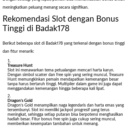
meningkatkan peluang menang secara signifikan.
Rekomendasi Slot dengan Bonus
Tinggi di Badak178
Berikut beberapa slot di Badak178 yang terkenal dengan bonus tinggi
dan fitur menarik:
Treasure Hunt
Slot ini menawarkan tema petualangan mencari harta karun.
Dengan simbol scatter dan free spin yang sering muncul, Treasure
Hunt memungkinkan pemain mendapatkan kemenangan besar
tanpa harus bertaruh tinggi. Multiplier dalam game ini juga dapat
menggandakan kemenangan hingga beberapa kali lipat.
Dragon’s Gold
Dragon’s Gold menampilkan naga legendaris dan harta emas yang
tersembunyi. Slot ini memiliki jackpot progresif yang terus
meningkat, sehingga setiap putaran bisa berpotensi menghasilkan
hadiah besar. Fitur bonus free spin juga cukup sering muncul,
memberikan kesempatan tambahan untuk menang.