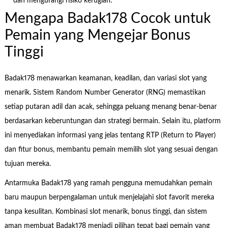
dan mengurangi risiko kerugian.
Mengapa Badak178 Cocok untuk
Pemain yang Mengejar Bonus
Tinggi
Badak178 menawarkan keamanan, keadilan, dan variasi slot yang
menarik. Sistem Random Number Generator (RNG) memastikan
setiap putaran adil dan acak, sehingga peluang menang benar-benar
berdasarkan keberuntungan dan strategi bermain. Selain itu, platform
ini menyediakan informasi yang jelas tentang RTP (Return to Player)
dan fitur bonus, membantu pemain memilih slot yang sesuai dengan
tujuan mereka.
Antarmuka Badak178 yang ramah pengguna memudahkan pemain
baru maupun berpengalaman untuk menjelajahi slot favorit mereka
tanpa kesulitan. Kombinasi slot menarik, bonus tinggi, dan sistem
aman membuat Badak178 menjadi pilihan tepat bagi pemain yang