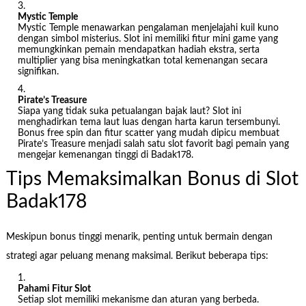
Mystic Temple
Mystic Temple menawarkan pengalaman menjelajahi kuil kuno
dengan simbol misterius. Slot ini memiliki fitur mini game yang
memungkinkan pemain mendapatkan hadiah ekstra, serta
multiplier yang bisa meningkatkan total kemenangan secara
signifikan.
Pirate’s Treasure
Siapa yang tidak suka petualangan bajak laut? Slot ini
menghadirkan tema laut luas dengan harta karun tersembunyi.
Bonus free spin dan fitur scatter yang mudah dipicu membuat
Pirate’s Treasure menjadi salah satu slot favorit bagi pemain yang
mengejar kemenangan tinggi di Badak178.
Tips Memaksimalkan Bonus di Slot
Badak178
Meskipun bonus tinggi menarik, penting untuk bermain dengan
strategi agar peluang menang maksimal. Berikut beberapa tips:
Pahami Fitur Slot
Setiap slot memiliki mekanisme dan aturan yang berbeda.