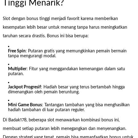
Tinggi Menarik?
Slot dengan bonus tinggi menjadi favorit karena memberikan
kesempatan lebih besar untuk menang tanpa harus meningkatkan
taruhan secara drastis. Bonus ini bisa berupa:
Free Spin
: Putaran gratis yang memungkinkan pemain bermain
tanpa mengurangi modal.
Multiplier
: Fitur yang menggandakan kemenangan dalam satu
putaran.
Jackpot Progresif
: Hadiah besar yang terus bertambah hingga
dimenangkan oleh pemain beruntung.
Mini Game Bonus
: Tantangan tambahan yang bisa menghasilkan
hadiah tambahan di luar putaran reguler.
Di Badak178, beberapa slot menawarkan kombinasi bonus ini,
membuat setiap putaran lebih menegangkan dan menyenangkan.
Dengan strategi yang tepat, pemain bisa memanfaatkan bonus untuk