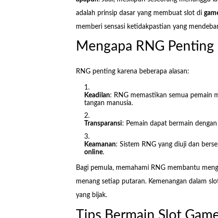
adalah prinsip dasar yang membuat slot di
game
memberi sensasi ketidakpastian yang mendeba
Mengapa RNG Penting 
RNG penting karena beberapa alasan:
Keadilan
: RNG memastikan semua pemain me
tangan manusia.
Transparansi
: Pemain dapat bermain dengan p
Keamanan
: Sistem RNG yang diuji dan bers
online
.
Bagi pemula, memahami RNG membantu menghil
menang setiap putaran. Kemenangan dalam slot
yang bijak.
Tips Bermain Slot Gam