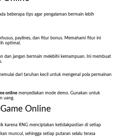
da beberapa tips agar pengalaman bermain lebih
 khusus, paylines, dan fitur bonus. Memahami fitur ini
h optimal.
ian dan jangan bermain melebihi kemampuan. Ini membuat
s.
memulai dari taruhan kecil untuk mengenal pola permainan
me online
menyediakan mode demo. Gunakan untuk
an uang.
i Game Online
ik karena RNG menciptakan ketidakpastian di setiap
kan muncul, sehingga setiap putaran selalu terasa