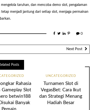
, mengelola taruhan, dan mencoba demo slot, pengalaman
tetap menjadi jantung dari setiap slot, menjaga permainan
barkan.
0
Next Post
Related Posts
CATEGORIZED
UNCATEGORIZED
ngkar Rahasia
Turnamen Slot di
 Gameplay Slot
VegasBet: Cara Ikut
ero betwin188
dan Strategi Menang
Disukai Banyak
Hadiah Besar
Pemain