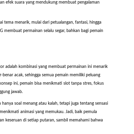
 dan efek suara yang mendukung membuat pengalaman
i tema menarik, mulai dari petualangan, fantasi, hingga
RNG membuat permainan selalu segar, bahkan bagi pemain
r adalah kombinasi yang membuat permainan ini menarik
r-benar acak, sehingga semua pemain memiliki peluang
ep ini, pemain bisa menikmati slot tanpa stres, fokus
ggung jawab.
 hanya soal menang atau kalah, tetapi juga tentang sensasi
enikmati animasi yang memukau. Jadi, baik pemula
 keseruan di setiap putaran, sambil memahami bahwa