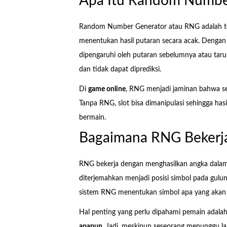
Apa Itu Random Numbe
Random Number Generator atau RNG adalah tek
menentukan hasil putaran secara acak. Dengan 
dipengaruhi oleh putaran sebelumnya atau tar
dan tidak dapat diprediksi.
Di
game online
, RNG menjadi jaminan bahwa s
Tanpa RNG, slot bisa dimanipulasi sehingga has
bermain.
Bagaimana RNG Bekerja
RNG bekerja dengan menghasilkan angka dalam 
diterjemahkan menjadi posisi simbol pada gulu
sistem RNG menentukan simbol apa yang akan m
Hal penting yang perlu dipahami pemain adala
apapun
. Jadi, meskipun seseorang menunggu la