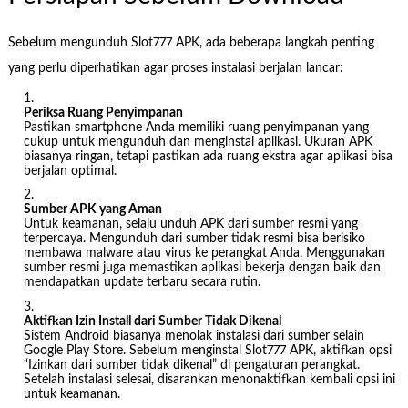
Sebelum mengunduh Slot777 APK, ada beberapa langkah penting
yang perlu diperhatikan agar proses instalasi berjalan lancar:
Periksa Ruang Penyimpanan
Pastikan smartphone Anda memiliki ruang penyimpanan yang
cukup untuk mengunduh dan menginstal aplikasi. Ukuran APK
biasanya ringan, tetapi pastikan ada ruang ekstra agar aplikasi bisa
berjalan optimal.
Sumber APK yang Aman
Untuk keamanan, selalu unduh APK dari sumber resmi yang
terpercaya. Mengunduh dari sumber tidak resmi bisa berisiko
membawa malware atau virus ke perangkat Anda. Menggunakan
sumber resmi juga memastikan aplikasi bekerja dengan baik dan
mendapatkan update terbaru secara rutin.
Aktifkan Izin Install dari Sumber Tidak Dikenal
Sistem Android biasanya menolak instalasi dari sumber selain
Google Play Store. Sebelum menginstal Slot777 APK, aktifkan opsi
“Izinkan dari sumber tidak dikenal” di pengaturan perangkat.
Setelah instalasi selesai, disarankan menonaktifkan kembali opsi ini
untuk keamanan.