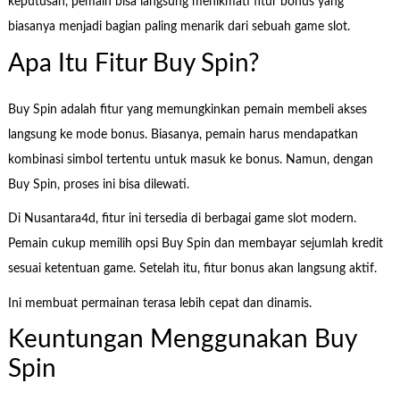
keputusan, pemain bisa langsung menikmati fitur bonus yang
biasanya menjadi bagian paling menarik dari sebuah game slot.
Apa Itu Fitur Buy Spin?
Buy Spin adalah fitur yang memungkinkan pemain membeli akses
langsung ke mode bonus. Biasanya, pemain harus mendapatkan
kombinasi simbol tertentu untuk masuk ke bonus. Namun, dengan
Buy Spin, proses ini bisa dilewati.
Di Nusantara4d, fitur ini tersedia di berbagai game slot modern.
Pemain cukup memilih opsi Buy Spin dan membayar sejumlah kredit
sesuai ketentuan game. Setelah itu, fitur bonus akan langsung aktif.
Ini membuat permainan terasa lebih cepat dan dinamis.
Keuntungan Menggunakan Buy
Spin