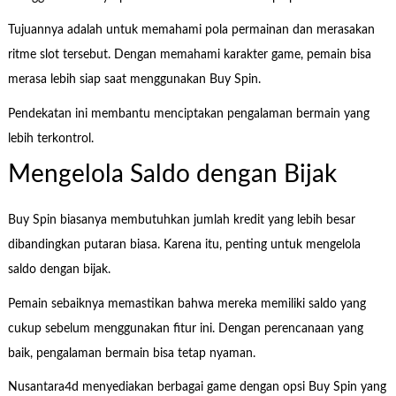
Tujuannya adalah untuk memahami pola permainan dan merasakan
ritme slot tersebut. Dengan memahami karakter game, pemain bisa
merasa lebih siap saat menggunakan Buy Spin.
Pendekatan ini membantu menciptakan pengalaman bermain yang
lebih terkontrol.
Mengelola Saldo dengan Bijak
Buy Spin biasanya membutuhkan jumlah kredit yang lebih besar
dibandingkan putaran biasa. Karena itu, penting untuk mengelola
saldo dengan bijak.
Pemain sebaiknya memastikan bahwa mereka memiliki saldo yang
cukup sebelum menggunakan fitur ini. Dengan perencanaan yang
baik, pengalaman bermain bisa tetap nyaman.
Nusantara4d menyediakan berbagai game dengan opsi Buy Spin yang