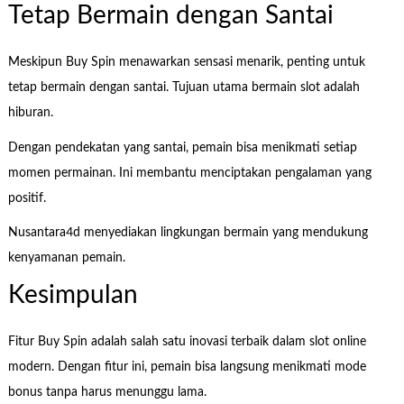
Tetap Bermain dengan Santai
Meskipun Buy Spin menawarkan sensasi menarik, penting untuk
tetap bermain dengan santai. Tujuan utama bermain slot adalah
hiburan.
Dengan pendekatan yang santai, pemain bisa menikmati setiap
momen permainan. Ini membantu menciptakan pengalaman yang
positif.
Nusantara4d menyediakan lingkungan bermain yang mendukung
kenyamanan pemain.
Kesimpulan
Fitur Buy Spin adalah salah satu inovasi terbaik dalam slot online
modern. Dengan fitur ini, pemain bisa langsung menikmati mode
bonus tanpa harus menunggu lama.